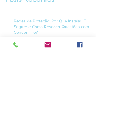
Posts Recentes
Redes de Proteção: Por Que Instalar, É
Seguro e Como Resolver Questões com o
Condomínio?
Proteja Lar: Mais que Redes, um Lar
Seguro para a sua Família
Redes de Proteção em Campos de Golfe:
Dicas para uma Instalação Segura
Proteção para piscina.