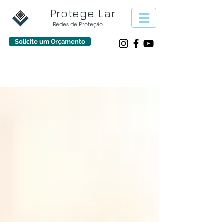
Protege Lar
Redes de Proteção
Solicite um Orçamento
933 30 50 70
protegelarpt@gmail.com