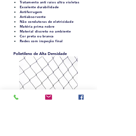
Tratamento anti raios ultra violetas
Excelente durabilidade
Antiferrugem
Antiabsorvente
Não condutoras de eletricidade
Matéria prima nobre
Material discreto no ambiente
Cor preta ou branca
Redes com inspeção final
Polietileno de Alta Densidade
A rede mais instalada por nós possui 18 fios
torcidos, a quantidade ideal para a
colocação com segurança. Essa rede
suporta até 500 kg de impacto e 150 kg de
peso constante por metro quadrado. As
redes utilizadas pela Protege Lar são de
polietileno 100% virgem, contém aditivos
anti-UV que previnem contra desgastes