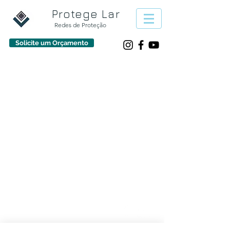
Protege Lar
Redes de Proteção
Solicite um Orçamento
933 30 50 70
protegelarpt@gmail.com
Protege Lar ​© Empresa de proteção contra quedas
Telefone:
(+351) 933 30 50
70
protegelarpt@gmail.com