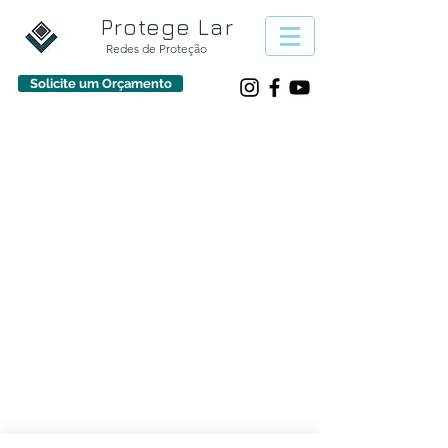
Protege Lar
Redes de Proteção
Solicite um Orçamento
933 30 50 70
protegelarpt@gmail.com
Protege Lar ​© Empresa de proteção contra quedas
Telefone:
(+351) 933 30 50
70
protegelarpt@gmail.com