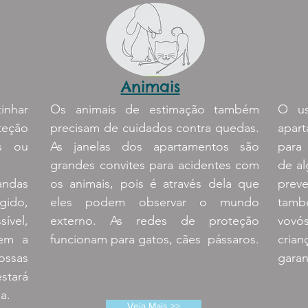
Animais
inhar
Os animais de estimação também
O us
teção
precisam de cuidados contra quedas.
apart
as ou
As janelas dos apartamentos são
para
grandes convites para acidentes com
de al
andas
os animais, pois é através dela que
prev
gido,
eles podem observar o mundo
tamb
sível,
externo. As redes de proteção
vovó
tem a
funcionam para gatos, cães pássaros.
cria
ossas
garan
stará
a.
Veja Mais >>