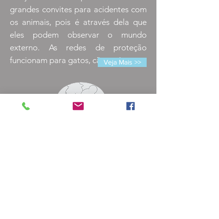
grandes convites para acidentes com
os animais, pois é através dela que
eles podem observar o mundo
externo. As redes de proteção
funcionam para gatos, cães pássaros.
Veja Mais >>
Idosos
O uso das telas de proteção em
apartamentos de idosos são
indicados para a garantir a segurança
em caso de algum desiquilíbrio ou
vertigens. A prevenção contra
queda de objetos também se faz