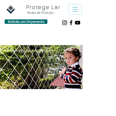
Protege Lar
Redes de Proteção
Solicite um Orçamento
933 30 50 70
protegelarpt@gmail.com
Segurança, para nós, é assunto sério!